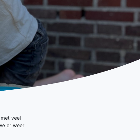
 met veel
 we er weer