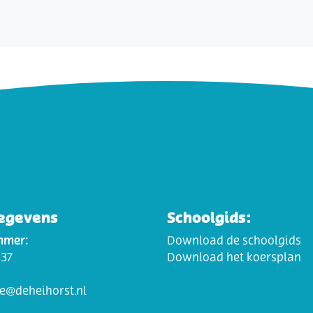
egevens
Schoolgids:
mmer:
Download de schoolgids
037
Download het koersplan
ie@deheihorst.nl